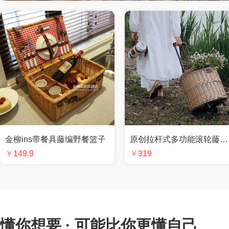
金柳ins带餐具藤编野餐篮子
原创拉杆式多功能滚轮藤编野餐篮
￥
149.9
￥
319
懂你想要 · 可能比你更懂自己