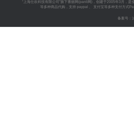
“上海仕欢科技有限公司”旗下番丽网(panli网)，创建于2005年3
等多种商品代购，支持 paypal 、 支付宝等多种支付方
备案号：